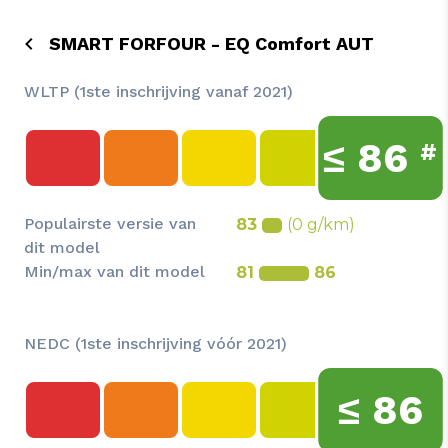
SMART FORFOUR - EQ Comfort AUT
WLTP (1ste inschrijving vanaf 2021)
≤
86
#
Populairste versie van
83
(0 g/km)
dit model
Min/max van dit model
81
86
NEDC (1ste inschrijving vóór 2021)
≤
86