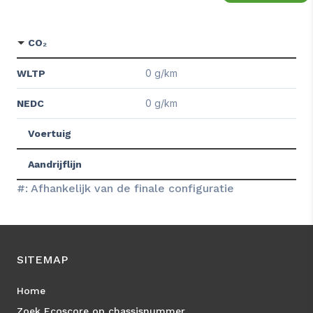
CO₂
0 g/km
WLTP
0 g/km
NEDC
Voertuig
Aandrijflijn
#: Afhankelijk van de finale configuratie
SITEMAP
Home
Zoek Ecoscore op chassisnummer