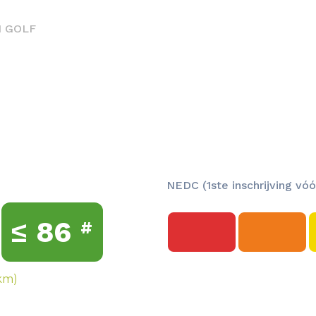
 GOLF
NEDC (1ste inschrijving vóó
≤
86
#
km)