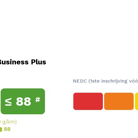
usiness Plus
NEDC (1ste inschrijving vóó
≤
88
#
0 g/km)
88